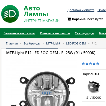
Авто
Доставка и оплата
Обмен
Лампы
Корзина:
пока пуста.
ИНТЕРНЕТ-МАГАЗИН
Галогеновые лампы
Ксеноновые лампы
Светодиоды
Бре
Главная
»
Все бренды
»
MTF-Light
»
LED FOG OEM
»
F12
MTF-Light F12 LED FOG OEM
- FL25W (R1 / 5000K)
Варианты
S1 / 5000K