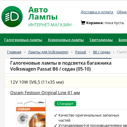
Авто
Доставка и оплата
Обмен
Лампы
Корзина:
пока пуста.
ИНТЕРНЕТ-МАГАЗИН
Галогеновые лампы
Ксеноновые лампы
Светодиоды
Бре
Главная
»
Лампы для Volkswagen
»
Passat
»
B6 / седан
»
Гало
Галогеновые лампы в подсветка багажника
Volkswagen Passat B6 / седан (05-10)
12V 10W SV8,5 (11x35 мм)
Osram Festoon Original Line 41 мм
Стандарт
Качество оригинальных запасных
частей
Устанавливаются производителями ав