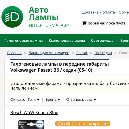
Авто
Доставка и оплата
Обмен
Лампы
Корзина:
пока пуста.
ИНТЕРНЕТ-МАГАЗИН
Галогеновые лампы
Ксеноновые лампы
Светодиоды
Бре
Главная
»
Лампы для Volkswagen
»
Passat
»
B6 / седан
»
Гало
Галогеновые лампы в передние габариты
Volkswagen Passat B6 / седан (05-10)
С галогеновыми фарами - прозрачная колба, с биксено
напылением
Фильтр:
Теги
|
Бренд
|
Оттенок цвета
Bosch W5W Xenon Blue
Дизайн без потери яркости