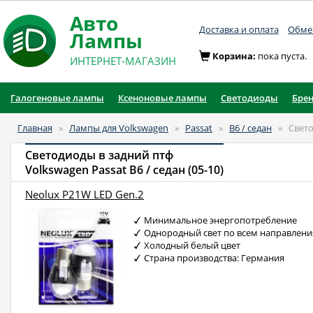
Авто
Доставка и оплата
Обмен
Лампы
Корзина:
пока пуста.
ИНТЕРНЕТ-МАГАЗИН
Галогеновые лампы
Ксеноновые лампы
Светодиоды
Бре
Главная
»
Лампы для Volkswagen
»
Passat
»
B6 / седан
»
Свето
Светодиоды в задний птф
Volkswagen Passat B6 / седан (05-10)
Neolux P21W LED Gen.2
Минимальное энергопотребление
Однородный свет по всем направлен
Холодный белый цвет
Страна производства: Германия