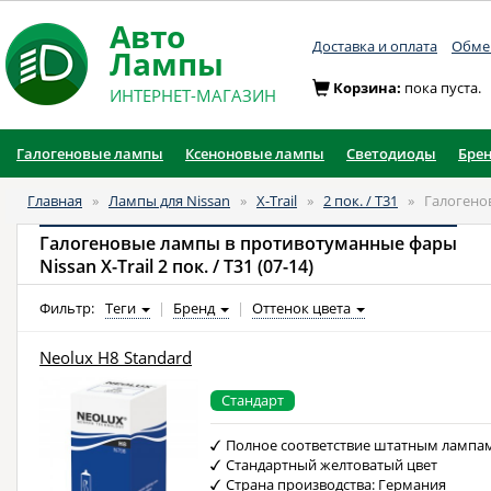
Авто
Доставка и оплата
Обмен
Лампы
Корзина:
пока пуста.
ИНТЕРНЕТ-МАГАЗИН
Галогеновые лампы
Ксеноновые лампы
Светодиоды
Бре
Главная
»
Лампы для Nissan
»
X-Trail
»
2 пок. / T31
»
Галогено
Галогеновые лампы в противотуманные фары
Nissan X-Trail 2 пок. / T31 (07-14)
Фильтр:
Теги
|
Бренд
|
Оттенок цвета
Neolux H8 Standard
Стандарт
Полное соответствие штатным лампа
Стандартный желтоватый цвет
Страна производства: Германия