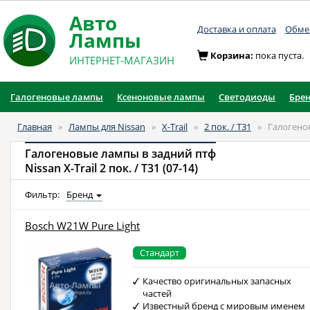
Авто
Доставка и оплата
Обмен
Лампы
Корзина:
пока пуста.
ИНТЕРНЕТ-МАГАЗИН
Галогеновые лампы
Ксеноновые лампы
Светодиоды
Бре
Главная
»
Лампы для Nissan
»
X-Trail
»
2 пок. / T31
»
Галогено
Галогеновые лампы в задний птф
Nissan X-Trail 2 пок. / T31 (07-14)
Фильтр:
Бренд
Bosch W21W Pure Light
Стандарт
Качество оригинальных запасных
частей
Известный бренд с мировым именем