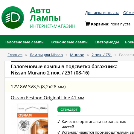
Авто
Доставка и оплата
Обмен
Лампы
Корзина:
пока пуста.
ИНТЕРНЕТ-МАГАЗИН
Галогеновые лампы
Ксеноновые лампы
Светодиоды
Бре
Главная
»
Лампы для Nissan
»
Murano
»
2 пок. / Z51
»
Галоген
Галогеновые лампы в подсветка багажника
Nissan Murano 2 пок. / Z51 (08-16)
12V 8W SV8,5 (8,2x28 мм)
Osram Festoon Original Line 41 мм
Стандарт
Качество оригинальных запасных
частей
Устанавливаются производителями ав