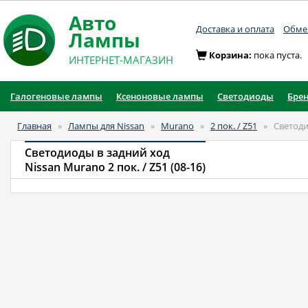
Авто
Доставка и оплата
Обмен
Лампы
Корзина:
пока пуста.
ИНТЕРНЕТ-МАГАЗИН
Галогеновые лампы
Ксеноновые лампы
Светодиоды
Бре
Главная
»
Лампы для Nissan
»
Murano
»
2 пок. / Z51
»
Светоди
Светодиоды в задний ход
Nissan Murano 2 пок. / Z51 (08-16)