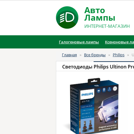
Авто
Лампы
ИНТЕРНЕТ-МАГАЗИН
Галогеновые лампы
Ксеноновые л
Главная
»
Все бренды
»
Philips
»
U
Светодиоды
Philips Ultinon P