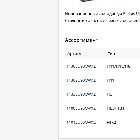
Инновационные светодиоды Philips Ult
Стильный холодный белый свет обесп
Ассортимент
Артикул
Тип
11366U90CWX2
H11/H16/H8
11362U90CWX2
H11
11336U90CWX2
H3
11005U90CWX2
HB3/HB4
11012U90CWX2
HIR2