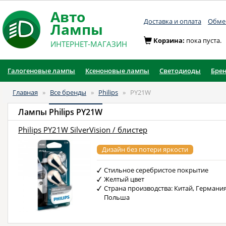
Авто
Доставка и оплата
Обмен
Лампы
Корзина:
пока пуста.
ИНТЕРНЕТ-МАГАЗИН
Галогеновые лампы
Ксеноновые лампы
Светодиоды
Бре
Главная
»
Все бренды
»
Philips
»
PY21W
Лампы
Philips PY21W
Philips PY21W SilverVision / блистер
Дизайн без потери яркости
Стильное серебристое покрытие
Желтый цвет
Страна производства: Китай, Германия
Польша