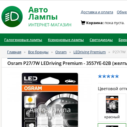
Авто
Доставка и оплата
Обмен
Лампы
Корзина:
пока пуста.
ИНТЕРНЕТ-МАГАЗИН
Галогеновые лампы
Ксеноновые лампы
Светодиоды
Бре
Главная
»
Все бренды
»
Osram
»
LEDriving Premium
»
P27/7W
Osram P27/7W LEDriving Premium
- 3557YE-02B (желт
Цветовой отт
красный