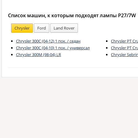
Список машин, к которым подходят лампы P27/7W
Chrysler
Ford
Land Rover
Chrysler 300C (04-12) 1 пок. / седан
Chrysler PT Cr
Chrysler 300C (04-10) 1 пок. / универсал
Chrysler PT Cr
Chrysler 300M (98-04) LR
Chrysler Sebri