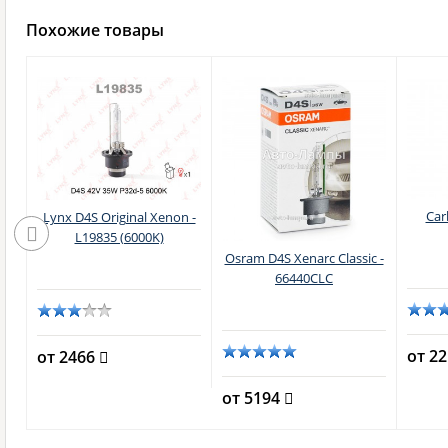
Похожие товары
Car
Lynx D4S Original Xenon -
L19835 (6000K)
nal
Osram D4S Xenarc Classic -
66440CLC
от 2
от 2466
от 5194