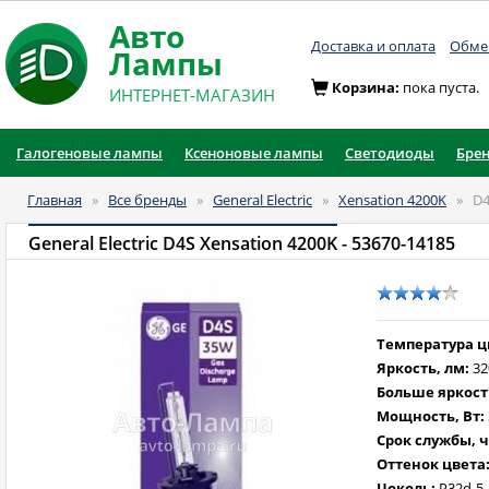
Авто
Доставка и оплата
Обмен
Лампы
Корзина:
пока пуста.
ИНТЕРНЕТ-МАГАЗИН
Галогеновые лампы
Ксеноновые лампы
Светодиоды
Бре
Главная
»
Все бренды
»
General Electric
»
Xensation 4200K
»
D
General Electric D4S Xensation 4200K
- 53670-14185
Температура цв
Яркость, лм:
32
Больше яркост
Мощность, Вт:
Срок службы, ч
Оттенок цвета
Цоколь:
P32d-5