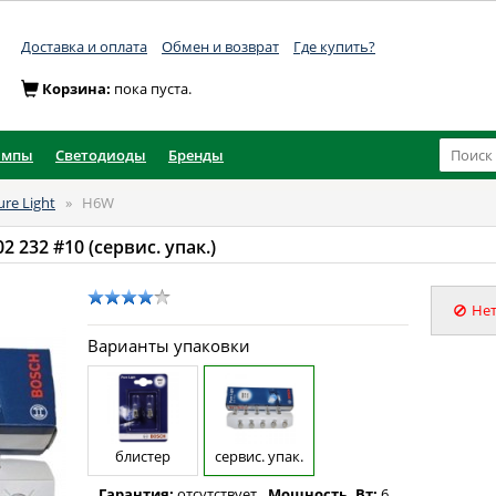
Доставка и оплата
Обмен и возврат
Где купить?
Корзина:
пока пуста.
ампы
Светодиоды
Бренды
ure Light
»
H6W
02 232 #10 (сервис. упак.)
Нет
Варианты упаковки
блистер
сервис. упак.
Гарантия:
отсутствует
Мощность, Вт:
6