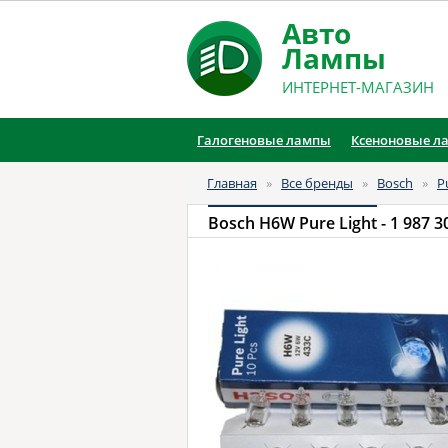
Авто
Лампы
ИНТЕРНЕТ-МАГАЗИН
Галогеновые лампы
Ксеноновые л
Главная
»
Все бренды
»
Bosch
»
P
Bosch H6W Pure Light
- 1 987 3