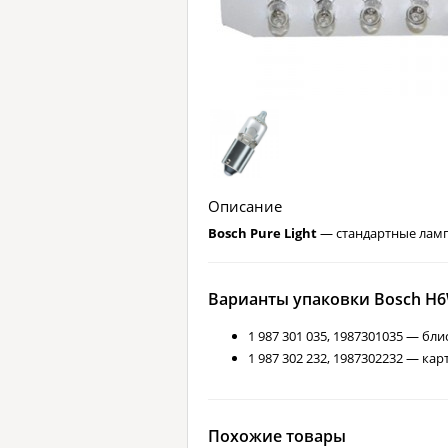
Описание
Bosch Pure Light
— стандартные ламп
Варианты упаковки Bosch H6W
1 987 301 035, 1987301035 — бл
1 987 302 232, 1987302232 — ка
Похожие товары