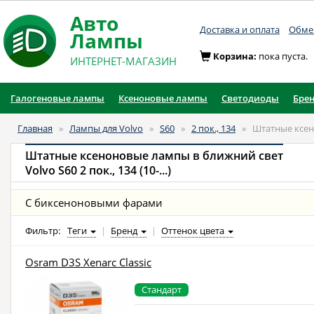
Авто
Доставка и оплата
Обмен
Лампы
Корзина:
пока пуста.
ИНТЕРНЕТ-МАГАЗИН
Галогеновые лампы
Ксеноновые лампы
Светодиоды
Бре
Главная
»
Лампы для Volvo
»
S60
»
2 пок., 134
»
Штатные ксен
Штатные ксеноновые лампы в ближний свет
Volvo S60 2 пок., 134 (10-...)
С биксеноновыми фарами
Фильтр:
Теги
|
Бренд
|
Оттенок цвета
Osram D3S Xenarc Classic
Стандарт