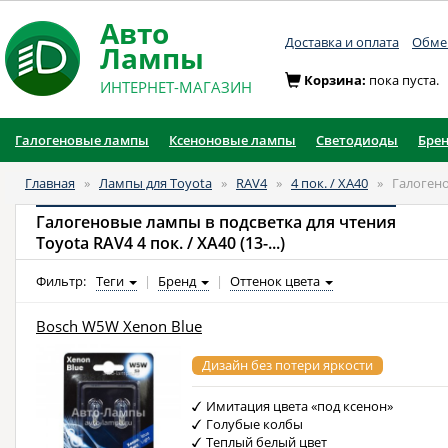
Авто
Доставка и оплата
Обмен
Лампы
Корзина:
пока пуста.
ИНТЕРНЕТ-МАГАЗИН
Галогеновые лампы
Ксеноновые лампы
Светодиоды
Бре
Главная
»
Лампы для Toyota
»
RAV4
»
4 пок. / XA40
»
Галогено
Галогеновые лампы в подсветка для чтения
Toyota RAV4 4 пок. / XA40 (13-...)
Фильтр:
Теги
|
Бренд
|
Оттенок цвета
Bosch W5W Xenon Blue
Дизайн без потери яркости
Имитация цвета «под ксенон»
Голубые колбы
Теплый белый цвет