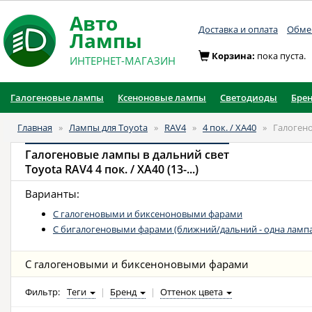
Авто
Доставка и оплата
Обмен
Лампы
Корзина:
пока пуста.
ИНТЕРНЕТ-МАГАЗИН
Галогеновые лампы
Ксеноновые лампы
Светодиоды
Бре
Главная
»
Лампы для Toyota
»
RAV4
»
4 пок. / XA40
»
Галогено
Галогеновые лампы в дальний свет
Toyota RAV4 4 пок. / XA40 (13-...)
Варианты:
С галогеновыми и биксеноновыми фарами
С бигалогеновыми фарами (ближний/дальний - одна лампа
С галогеновыми и биксеноновыми фарами
Фильтр:
Теги
|
Бренд
|
Оттенок цвета