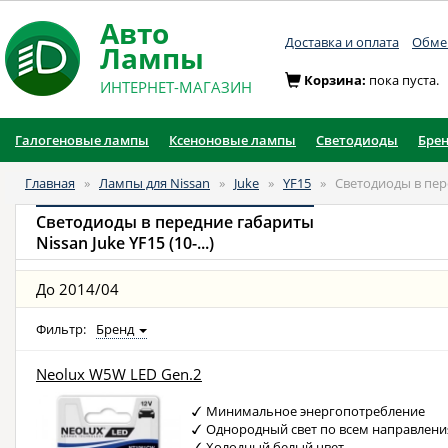
Авто
Доставка и оплата
Обмен
Лампы
Корзина:
пока пуста.
ИНТЕРНЕТ-МАГАЗИН
Галогеновые лампы
Ксеноновые лампы
Светодиоды
Бре
Главная
»
Лампы для Nissan
»
Juke
»
YF15
»
Светодиоды в пе
Светодиоды в передние габариты
Nissan Juke YF15 (10-...)
До 2014/04
Фильтр:
Бренд
Neolux W5W LED Gen.2
Минимальное энергопотребление
Однородный свет по всем направлен
Холодный белый цвет