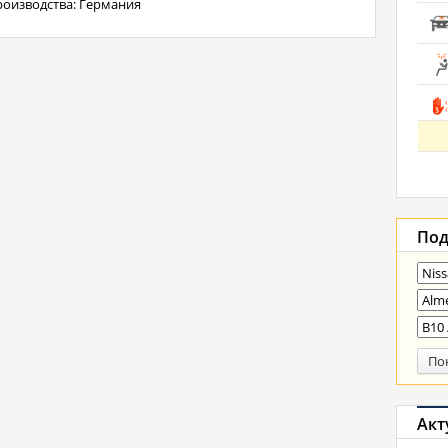
роизводства: Германия
Под
По
Акт