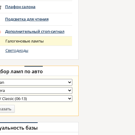
Плафон салона
Подсветка для чтения
Дополнительный стоп-сигнал
Галогеновые лампы
Светодиоды
бор ламп
по авто
казать
уальность базы