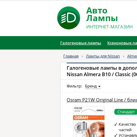
Авто
Лампы
ИНТЕРНЕТ-МАГАЗИН
Галогеновые лампы
Ксеноновые л
Главная
»
Лампы для Nissan
»
Alme
Галогеновые лампы в допо
Nissan Almera B10 / Classic (0
Фильтр:
Бренд
Osram P21W Original Line / бли
Стандарт
Качество
частей
Устанавл