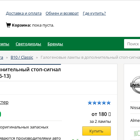
Доставка и оплата
Обмен и возврат
Где купить?
Корзина:
пока пуста.
ампы
Светодиоды
Бренды
ra
»
B10 / Classic
»
Галогеновые лампы в дополнительный стоп-сигна
лнительный стоп-сигнал
6-13)
стер
Nissa
от 180
Almer
за 2 лампы
 оригинальных запасных
Купить
иваются производителями авто