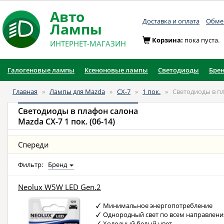
Авто
Доставка и оплата
Обмен
Лампы
Корзина:
пока пуста.
ИНТЕРНЕТ-МАГАЗИН
Галогеновые лампы
Ксеноновые лампы
Светодиоды
Бре
Главная
»
Лампы для Mazda
»
CX-7
»
1 пок.
»
Светодиоды в п
Светодиоды в плафон салона
Mazda CX-7 1 пок. (06-14)
Спереди
Фильтр:
Бренд
Neolux W5W LED Gen.2
Минимальное энергопотребление
Однородный свет по всем направлен
Холодный белый цвет