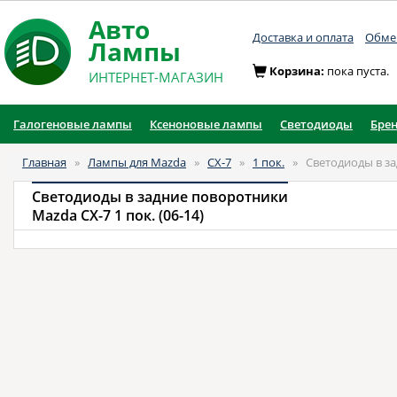
Авто
Доставка и оплата
Обмен
Лампы
Корзина:
пока пуста.
ИНТЕРНЕТ-МАГАЗИН
Галогеновые лампы
Ксеноновые лампы
Светодиоды
Бре
Главная
»
Лампы для Mazda
»
CX-7
»
1 пок.
»
Светодиоды в з
Светодиоды в задние поворотники
Mazda CX-7 1 пок. (06-14)