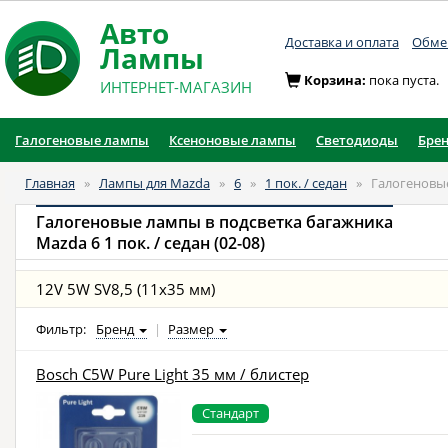
Авто
Доставка и оплата
Обмен
Лампы
Корзина:
пока пуста.
ИНТЕРНЕТ-МАГАЗИН
Галогеновые лампы
Ксеноновые лампы
Светодиоды
Бре
Главная
»
Лампы для Mazda
»
6
»
1 пок. / седан
»
Галогеновы
Галогеновые лампы в подсветка багажника
Mazda 6 1 пок. / седан (02-08)
12V 5W SV8,5 (11x35 мм)
Фильтр:
Бренд
|
Размер
Bosch C5W Pure Light 35 мм / блистер
Стандарт