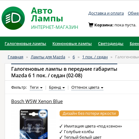
Авто
Доставка и оплата
Обмен
Лампы
Корзина:
пока пуста.
ИНТЕРНЕТ-МАГАЗИН
Галогеновые лампы
Ксеноновые лампы
Светодиоды
Бре
Главная
»
Лампы для Mazda
»
6
»
1 пок. / седан
»
Галогеновы
Галогеновые лампы в передние габариты
Mazda 6 1 пок. / седан (02-08)
Фильтр:
Теги
|
Бренд
|
Оттенок цвета
Bosch W5W Xenon Blue
Дизайн без потери яркости
Имитация цвета «под ксенон»
Голубые колбы
Теплый белый цвет