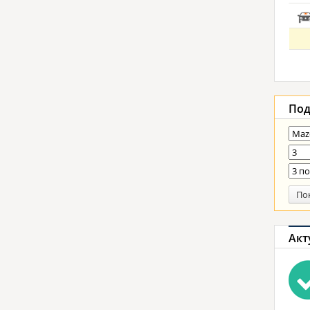
Под
По
Акт