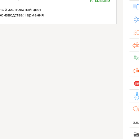
В наличии
е
ный желтоватый цвет
роизводства: Германия