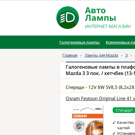
Авто
Лампы
ИНТЕРНЕТ-МАГАЗИН
Галогеновые лампы
Ксеноновые л
Главная
»
Лампы для Mazda
»
3
»
Галогеновые лампы в плаф
Mazda 3 3 пок. / хетчбек (13-
Спереди - 12V 8W SV8,5 (8,2x28
Osram Festoon Original Line 41
Стандарт
Качество
частей
Устанавл