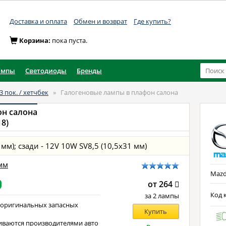
Доставка и оплата
Обмен и возврат
Где купить?
Корзина:
пока пуста.
ампы
Светодиоды
Бренды
3 пок. / хетчбек
»
Галогеновые лампы в плафон салона
он салона
18)
 мм); сзади - 12V 10W SV8,5 (10,5x31 мм)
 мм
Mazda
от 264
Код 
за 2 лампы
 оригинальных запасных
Купить
иваются производителями авто