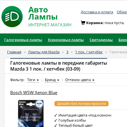
Авто
Доставка и оплата
Обмен
Лампы
Корзина:
пока пуста.
ИНТЕРНЕТ-МАГАЗИН
Галогеновые лампы
Ксеноновые лампы
Светодиоды
Бре
Главная
»
Лампы для Mazda
»
3
»
1 пок. / хетчбек
»
Галогено
Галогеновые лампы в передние габариты
Mazda 3 1 пок. / хетчбек (03-09)
Фильтр:
Теги
|
Бренд
|
Оттенок цвета
Bosch W5W Xenon Blue
Дизайн без потери яркости
Имитация цвета «под ксенон»
Голубые колбы
Теплый белый цвет