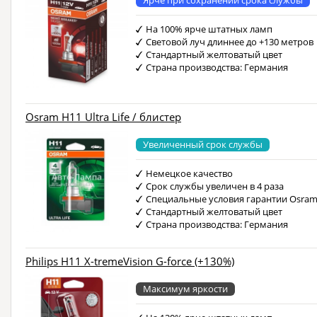
На 100% ярче штатных ламп
Световой луч длиннее до +130 метров
Стандартный желтоватый цвет
Страна производства: Германия
Osram H11 Ultra Life / блистер
Увеличенный срок службы
Немецкое качество
Срок службы увеличен в 4 раза
Специальные условия гарантии Osra
Стандартный желтоватый цвет
Страна производства: Германия
Philips H11 X-tremeVision G-force (+130%)
Максимум яркости