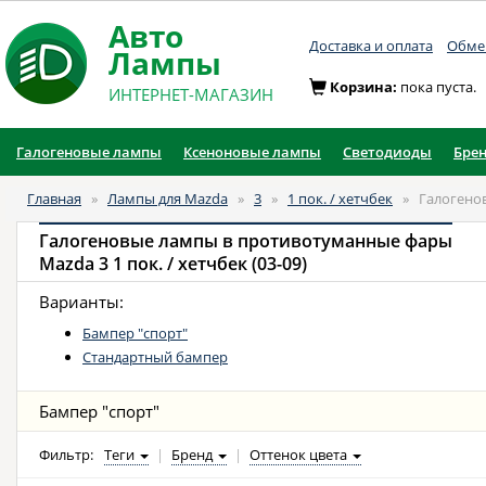
Авто
Доставка и оплата
Обмен
Лампы
Корзина:
пока пуста.
ИНТЕРНЕТ-МАГАЗИН
Галогеновые лампы
Ксеноновые лампы
Светодиоды
Бре
Главная
»
Лампы для Mazda
»
3
»
1 пок. / хетчбек
»
Галогено
Галогеновые лампы в противотуманные фары
Mazda 3 1 пок. / хетчбек (03-09)
Варианты:
Бампер "cпорт"
Стандартный бампер
Бампер "cпорт"
Фильтр:
Теги
|
Бренд
|
Оттенок цвета