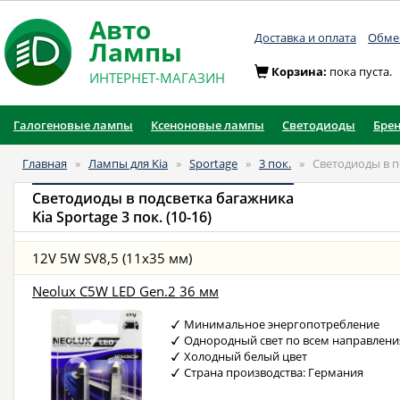
Авто
Доставка и оплата
Обмен
Лампы
Корзина:
пока пуста.
ИНТЕРНЕТ-МАГАЗИН
Галогеновые лампы
Ксеноновые лампы
Светодиоды
Бре
Главная
»
Лампы для Kia
»
Sportage
»
3 пок.
»
Светодиоды в п
Светодиоды в подсветка багажника
Kia Sportage 3 пок. (10-16)
12V 5W SV8,5 (11x35 мм)
Neolux C5W LED Gen.2 36 мм
Минимальное энергопотребление
Однородный свет по всем направлен
Холодный белый цвет
Страна производства: Германия