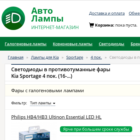
Авто
Доставка и оплата
Обмен
Лампы
Корзина:
пока пуста.
ИНТЕРНЕТ-МАГАЗИН
Галогеновые лампы
Ксеноновые лампы
Светодиоды
Бре
Главная
»
Лампы для Kia
»
Sportage
»
4 пок.
»
Светодиоды в 
Светодиоды в противотуманные фары
Kia Sportage 4 пок. (16-...)
Фары с галогеновыми лампами
Фильтр:
Тип лампы
Philips HB4/HB3 Ultinon Essential LED HL
Ярче при большем сроке службы