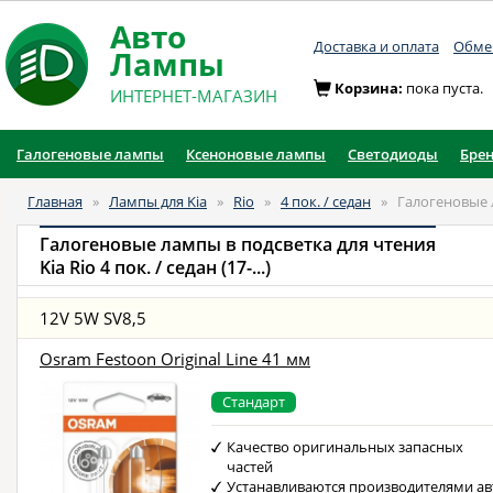
Авто
Доставка и оплата
Обмен
Лампы
Корзина:
пока пуста.
ИНТЕРНЕТ-МАГАЗИН
Галогеновые лампы
Ксеноновые лампы
Светодиоды
Бре
Главная
»
Лампы для Kia
»
Rio
»
4 пок. / седан
»
Галогеновые 
Галогеновые лампы в подсветка для чтения
Kia Rio 4 пок. / седан (17-...)
12V 5W SV8,5
Osram Festoon Original Line 41 мм
Стандарт
Качество оригинальных запасных
частей
Устанавливаются производителями ав