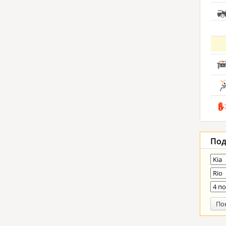
Под
По