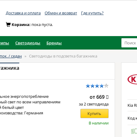
Доставка и оплата
Обмен и возврат
Где купить?
Корзина:
пока пуста.
ампы
Светодиоды
Бренды
 пок. / седан
»
Светодиоды в подсветка багажника
гажника
ьное энергопотребление
от 669
ый свет по всем направлениям
за 2 светодиода
Kia R
 белый цвет
роизводства: Германия
Купить
Код к
В наличии