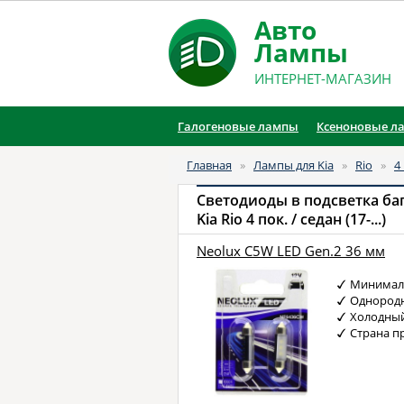
Авто
Лампы
ИНТЕРНЕТ-МАГАЗИН
Галогеновые лампы
Ксеноновые л
Главная
»
Лампы для Kia
»
Rio
»
4
Светодиоды в подсветка ба
Kia Rio 4 пок. / седан (17-...)
Neolux C5W LED Gen.2 36 мм
Минимал
Однородн
Холодный
Страна п