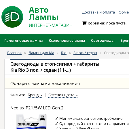
Авто
Доставка и оплата
Обмен
Лампы
Корзина:
пока пуста.
ИНТЕРНЕТ-МАГАЗИН
Галогеновые лампы
Ксеноновые лампы
Светодиоды
Бре
Главная
»
Лампы для Kia
»
Rio
»
3 пок. / седан
»
Светодиоды в
Светодиоды в стоп-сигнал + габариты
Kia Rio 3 пок. / седан (11-...)
Фонари с лампами накаливания
Фильтр:
Бренд
|
Оттенок цвета
Neolux P21/5W LED Gen.2
Минимальное энергопотребление
Однородный свет по всем направлен
Холодный белый цвет