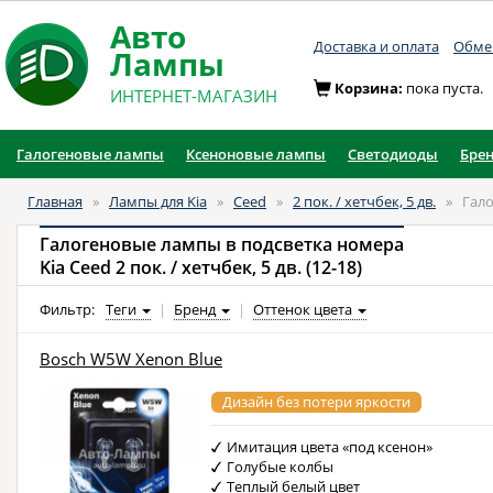
Авто
Доставка и оплата
Обмен
Лампы
Корзина:
пока пуста.
ИНТЕРНЕТ-МАГАЗИН
Галогеновые лампы
Ксеноновые лампы
Светодиоды
Бре
Главная
»
Лампы для Kia
»
Ceed
»
2 пок. / хетчбек, 5 дв.
»
Гал
Галогеновые лампы в подсветка номера
Kia Ceed 2 пок. / хетчбек, 5 дв. (12-18)
Фильтр:
Теги
|
Бренд
|
Оттенок цвета
Bosch W5W Xenon Blue
Дизайн без потери яркости
Имитация цвета «под ксенон»
Голубые колбы
Теплый белый цвет