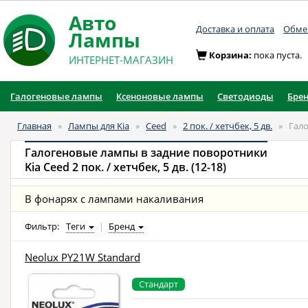
Авто
Доставка и оплата
Обмен
Лампы
Корзина:
пока пуста.
ИНТЕРНЕТ-МАГАЗИН
Галогеновые лампы
Ксеноновые лампы
Светодиоды
Бре
Главная
»
Лампы для Kia
»
Ceed
»
2 пок. / хетчбек, 5 дв.
»
Гал
Галогеновые лампы в задние поворотники
Kia Ceed 2 пок. / хетчбек, 5 дв. (12-18)
В фонарях с лампами накаливания
Фильтр:
Теги
|
Бренд
Neolux PY21W Standard
Стандарт