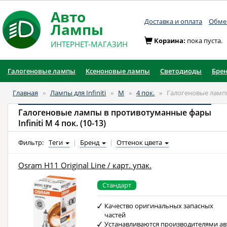
Авто
Доставка и оплата
Обмен
Лампы
Корзина:
пока пуста.
ИНТЕРНЕТ-МАГАЗИН
Галогеновые лампы
Ксеноновые лампы
Светодиоды
Бре
Главная
»
Лампы для Infiniti
»
M
»
4 пок.
»
Галогеновые ламп
Галогеновые лампы в противотуманные фары
Infiniti M 4 пок. (10-13)
Фильтр:
Теги
|
Бренд
|
Оттенок цвета
Osram H11 Original Line / карт. упак.
Стандарт
Качество оригинальных запасных
частей
Устанавливаются производителями ав