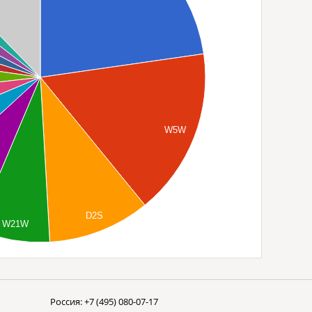
W5W
D2S
W21W
Россия:
+7 (495) 080-07-17