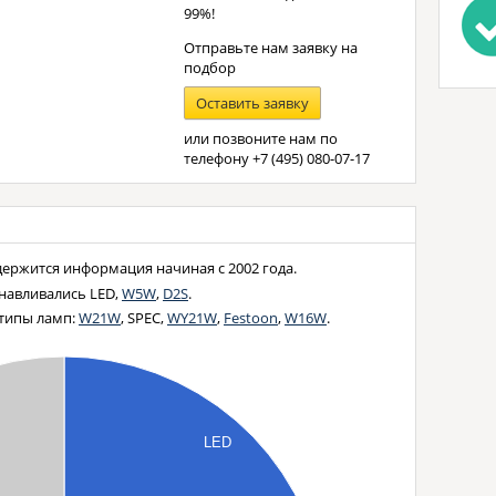
99%!
Отправьте нам заявку на
подбор
Оставить заявку
или позвоните нам по
телефону
+7 (495) 080-07-17
одержится информация начиная с 2002 года.
анавливались LED,
W5W
,
D2S
.
т типы ламп:
W21W
, SPEC,
WY21W
,
Festoon
,
W16W
.
е
LED