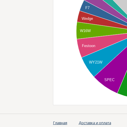
F7
Wedge
W16W
Festoon
WY21W
SPEC
Главная
Доставка и оплата