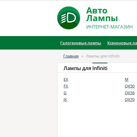
Авто
Лампы
ИНТЕРНЕТ-МАГАЗИН
Галогеновые лампы
Ксеноновые л
Главная
»
Лампы для Infiniti
Лампы для
Infiniti
EX
M
FX
QX50
G
QX56
JX
QX70