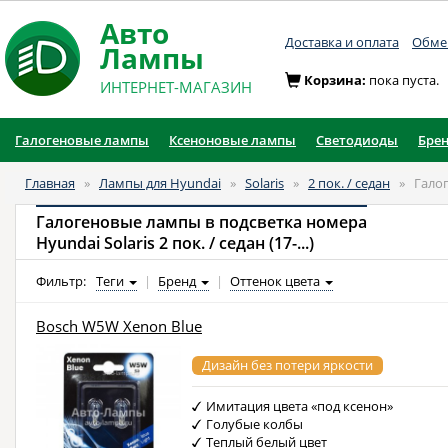
Авто
Доставка и оплата
Обмен
Лампы
Корзина:
пока пуста.
ИНТЕРНЕТ-МАГАЗИН
Галогеновые лампы
Ксеноновые лампы
Светодиоды
Бре
Главная
»
Лампы для Hyundai
»
Solaris
»
2 пок. / седан
»
Гало
Галогеновые лампы в подсветка номера
Hyundai Solaris 2 пок. / седан (17-...)
Фильтр:
Теги
|
Бренд
|
Оттенок цвета
Bosch W5W Xenon Blue
Дизайн без потери яркости
Имитация цвета «под ксенон»
Голубые колбы
Теплый белый цвет