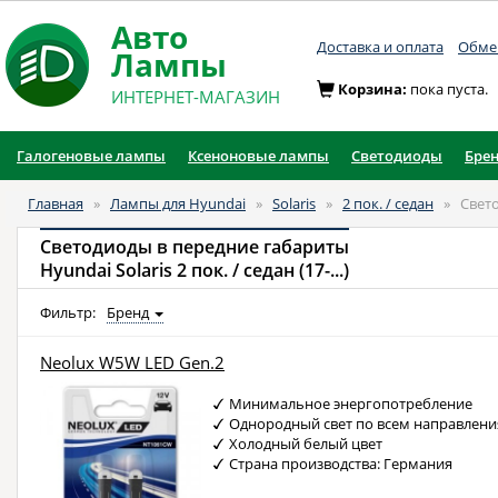
Авто
Доставка и оплата
Обмен
Лампы
Корзина:
пока пуста.
ИНТЕРНЕТ-МАГАЗИН
Галогеновые лампы
Ксеноновые лампы
Светодиоды
Бре
Главная
»
Лампы для Hyundai
»
Solaris
»
2 пок. / седан
»
Свет
Светодиоды в передние габариты
Hyundai Solaris 2 пок. / седан (17-...)
Фильтр:
Бренд
Neolux W5W LED Gen.2
Минимальное энергопотребление
Однородный свет по всем направлен
Холодный белый цвет
Страна производства: Германия