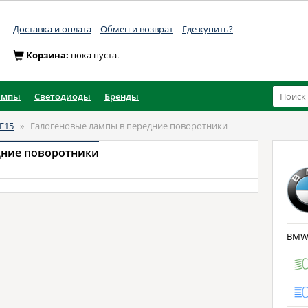
Доставка и оплата
Обмен и возврат
Где купить?
Корзина:
пока пуста.
ампы
Светодиоды
Бренды
F15
»
Галогеновые лампы в передние поворотники
дние поворотники
BMW 