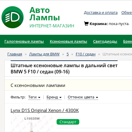
Авто
Доставка и оплата
Обмен
Лампы
Корзина:
пока пуста.
ИНТЕРНЕТ-МАГАЗИН
Галогеновые лампы
Ксеноновые лампы
Светодиоды
Бре
Главная
»
Лампы для BMW
»
5
»
F10 / седан
»
Штатные ксенон
Штатные ксеноновые лампы в дальний свет
BMW 5 F10 / седан (09-16)
С ксеноновыми лампами
Фильтр:
Теги
|
Бренд
|
Оттенок цвета
Lynx D1S Original Xenon / 4300K
Стандарт