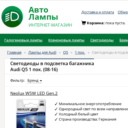
Авто
Доставка и оплата
Обмен
Лампы
Корзина:
пока пуста.
ИНТЕРНЕТ-МАГАЗИН
Галогеновые лампы
Ксеноновые лампы
Светодиоды
Бре
Главная
»
Лампы для Audi
»
Q5
»
1 пок.
»
Светодиоды в подсв
Светодиоды в подсветка багажника
Audi Q5 1 пок. (08-16)
Фильтр:
Бренд
Neolux W5W LED Gen.2
Минимальное энергопотребление
Однородный свет по всем направлен
Холодный белый цвет
Страна производства: Германия