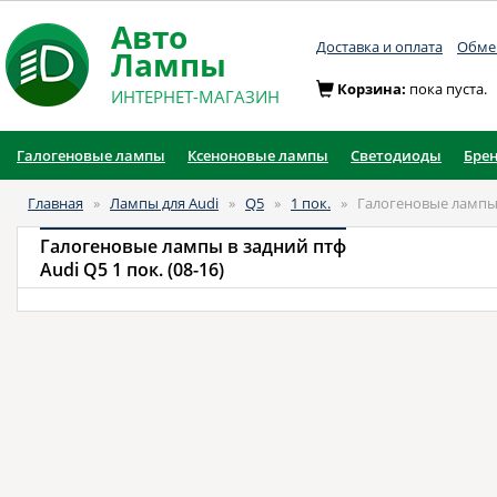
Авто
Доставка и оплата
Обмен
Лампы
Корзина:
пока пуста.
ИНТЕРНЕТ-МАГАЗИН
Галогеновые лампы
Ксеноновые лампы
Светодиоды
Бре
Главная
»
Лампы для Audi
»
Q5
»
1 пок.
»
Галогеновые лампы 
Галогеновые лампы в задний птф
Audi Q5 1 пок. (08-16)