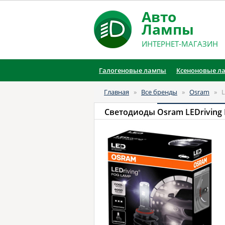
Авто
Лампы
ИНТЕРНЕТ-МАГАЗИН
Галогеновые лампы
Ксеноновые л
Главная
»
Все бренды
»
Osram
»
L
Светодиоды
Osram LEDriving