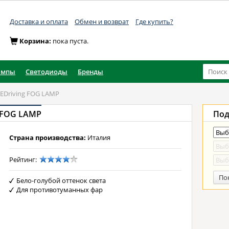
Доставка и оплата
Обмен и возврат
Где купить?
Корзина:
пока пуста.
ампы
Светодиоды
Бренды
EDriving FOG LAMP
 FOG LAMP
Под
Страна производства:
Италия
Рейтинг:
По
Бело-голубой оттенок света
Для противотуманных фар