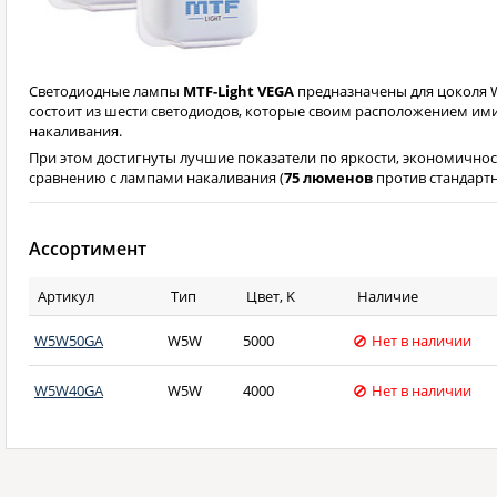
Светодиодные лампы
MTF-Light VEGA
предназначены для цоколя 
состоит из шести светодиодов, которые своим расположением им
накаливания.
При этом достигнуты лучшие показатели по яркости, экономичнос
сравнению с лампами накаливания (
75 люменов
против стандартн
Ассортимент
Артикул
Тип
Цвет, K
Наличие
W5W50GA
W5W
5000
Нет в наличии
W5W40GA
W5W
4000
Нет в наличии