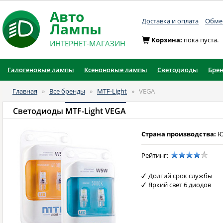
Авто
Доставка и оплата
Обмен
Лампы
Корзина:
пока пуста.
ИНТЕРНЕТ-МАГАЗИН
Галогеновые лампы
Ксеноновые лампы
Светодиоды
Бре
Главная
»
Все бренды
»
MTF-Light
»
VEGA
Светодиоды
MTF-Light VEGA
Страна производства:
Ю
Рейтинг:
Долгий срок службы
Яркий свет 6 диодов