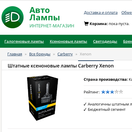
Авто
Доставка и оплата
Обмен
Лампы
Корзина:
пока пуста.
ИНТЕРНЕТ-МАГАЗИН
Галогеновые лампы
Ксеноновые лампы
Светодиоды
Бре
Главная
»
Все бренды
»
Carberry
»
Xenon
Штатные ксеноновые лампы
Carberry Xenon
Страна производства:
К
Рейтинг:
Аналогичны штатным 
Бюджетный сегмент