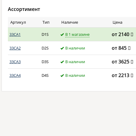
Ассортимент
Артикул
Тип
Наличие
Цена
от 2140
33CA1
D1S
В 1 магазине
от 845
33CA2
D2S
В наличии
от 3625
33CA3
D3S
В наличии
от 2213
33CA4
D4S
В наличии