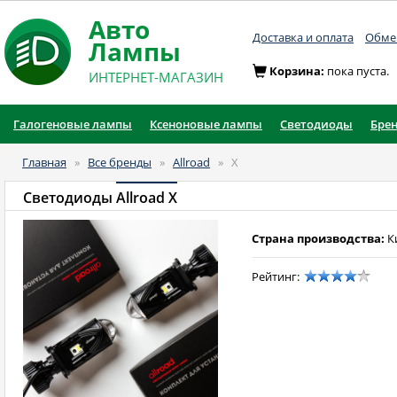
Авто
Доставка и оплата
Обмен
Лампы
Корзина:
пока пуста.
ИНТЕРНЕТ-МАГАЗИН
Галогеновые лампы
Ксеноновые лампы
Светодиоды
Бре
Главная
»
Все бренды
»
Allroad
»
X
Светодиоды
Allroad X
Страна производства:
К
Рейтинг: