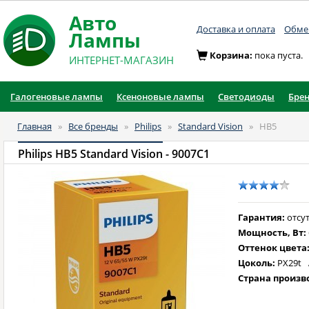
Авто
Доставка и оплата
Обмен
Лампы
Корзина:
пока пуста.
ИНТЕРНЕТ-МАГАЗИН
Галогеновые лампы
Ксеноновые лампы
Светодиоды
Бре
Главная
»
Все бренды
»
Philips
»
Standard Vision
»
HB5
Philips HB5 Standard Vision
- 9007C1
Гарантия:
отсут
Мощность, Вт:
Оттенок цвета
Цоколь:
PX29t
Страна произв