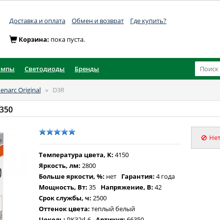
Доставка и оплата
Обмен и возврат
Где купить?
Корзина:
пока пуста.
ампы
Светодиоды
Бренды
enarc Original
»
D3R
6350
Нет
Температура цвета, K:
4150
Яркость, лм:
2800
Больше яркости, %:
нет
Гарантия:
4 года
Мощность, Вт:
35
Напряжение, В:
42
Срок службы, ч:
2500
Оттенок цвета:
теплый белый
Цоколь:
PK32d-6
Артикул:
66350