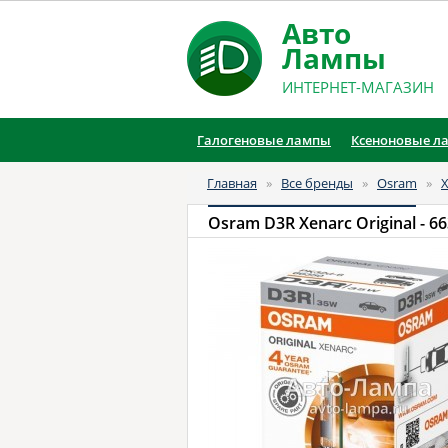
Авто
Лампы
ИНТЕРНЕТ-МАГАЗИН
Галогеновые лампы
Ксеноновые л
Главная
»
Все бренды
»
Osram
»
X
Osram D3R Xenarc Original
- 6