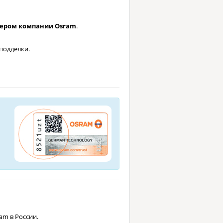
лером компании Osram
.
подделки.
m в России.