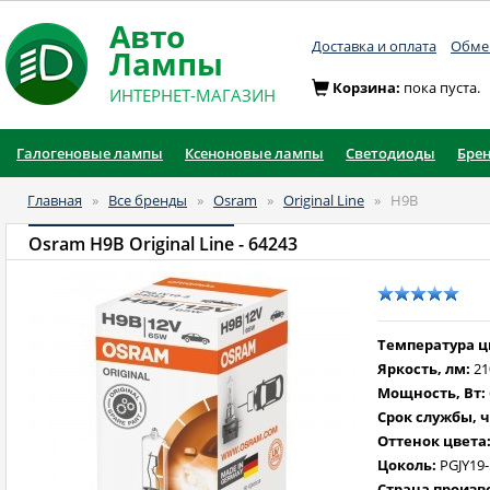
Авто
Доставка и оплата
Обмен
Лампы
Корзина:
пока пуста.
ИНТЕРНЕТ-МАГАЗИН
Галогеновые лампы
Ксеноновые лампы
Светодиоды
Бре
Главная
»
Все бренды
»
Osram
»
Original Line
»
H9B
Osram H9B Original Line
- 64243
Температура цв
Яркость, лм:
21
Мощность, Вт:
Срок службы, ч
Оттенок цвета
Цоколь:
PGJY19-
Страна произв