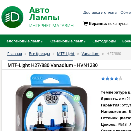
Авто
Доставка и оплата
Обмен
Лампы
Корзина:
пока пуста.
ИНТЕРНЕТ-МАГАЗИН
Галогеновые лампы
Ксеноновые лампы
Светодиоды
Бре
Главная
»
Все бренды
»
MTF-Light
»
Vanadium
»
H27/880
MTF-Light H27/880 Vanadium
- HVN1280
Температура цв
Яркость, лм:
21
Гарантия:
отсут
Напряжение, В
Оттенок цвета
Цоколь:
PG13
Страна произв