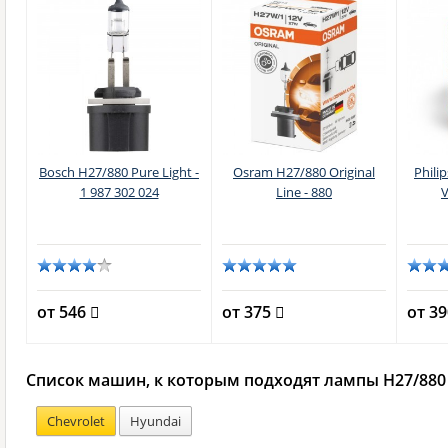
Bosch H27/880 Pure Light -
Osram H27/880 Original
Phili
1 987 302 024
Line - 880
V
от 546
от 375
от 3
Список машин, к которым подходят лампы H27/880
Chevrolet
Hyundai