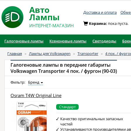
Авто
Доставка и оплата
Обмен
Лампы
Корзина:
пока пуста.
ИНТЕРНЕТ-МАГАЗИН
Галогеновые лампы
Ксеноновые лампы
Светодиоды
Бре
Главная
»
Лампы для Volkswagen
»
Transporter
»
4 пок. / фурго
Галогеновые лампы в передние габариты
Volkswagen Transporter 4 пок. / фургон (90-03)
Фильтр:
Бренд
Osram T4W Original Line
Стандарт
Качество оригинальных запасных
частей
Устанавливаются производителями ав