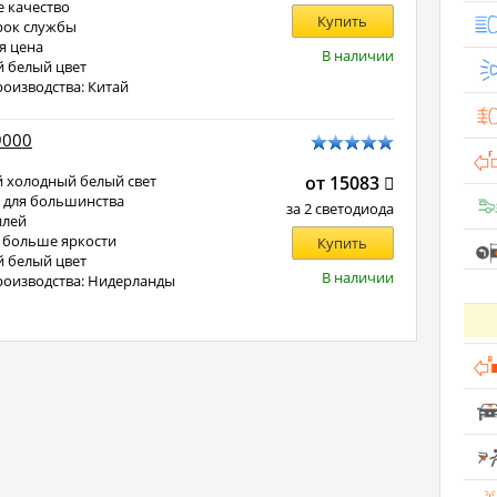
 качество
Купить
рок службы
я цена
В наличии
 белый цвет
роизводства: Китай
9000
 холодный белый свет
от 15083
 для большинства
за 2 светодиода
илей
 больше яркости
Купить
 белый цвет
В наличии
роизводства: Нидерланды