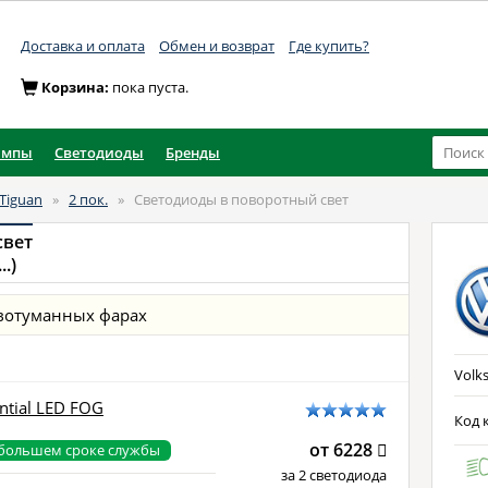
Доставка и оплата
Обмен и возврат
Где купить?
Корзина:
пока пуста.
ампы
Светодиоды
Бренды
Tiguan
»
2 пок.
»
Светодиоды в поворотный свет
свет
..)
вотуманных фарах
Volks
ntial LED FOG
Код к
от 6228
 большем сроке службы
за 2 светодиода